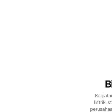
B
Kegiata
listrik,
perusahaan