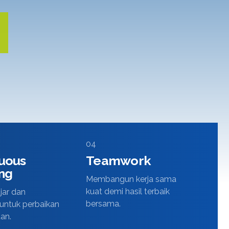
04
uous
Teamwork
ng
Membangun kerja sama
kuat demi hasil terbaik
jar dan
bersama.
 untuk perbaikan
tan.