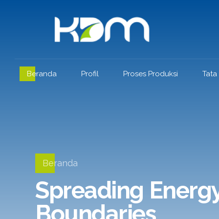
Beranda
Profil
Proses Produksi
Tata
Beranda
Spreading Energ
Boundaries