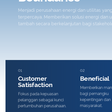
Menjadi perusahaan energi dan utilitas ya
terpercaya. Memberikan solusi energi dan uti
tambah secara berkelanjutan bagi stakehol
01
02
Customer
Beneficial
Satisfaction
Memberikan manf
bagi pemangku
Fokus pada kepuasan
kepentingan dan
pelanggan sebagai kunci
masyarakat.
pertumbuhan perusahaan.