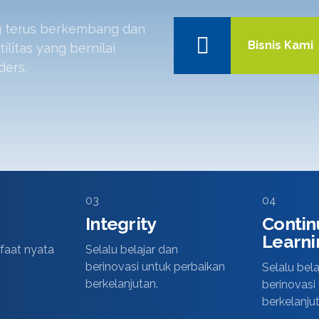
ng terus berkembang dan
Bisnis Kami
litas yang bernilai
ders.
03
04
Integrity
Contin
Learni
aat nyata
Selalu belajar dan
berinovasi untuk perbaikan
Selalu bela
berkelanjutan.
berinovasi
berkelanju