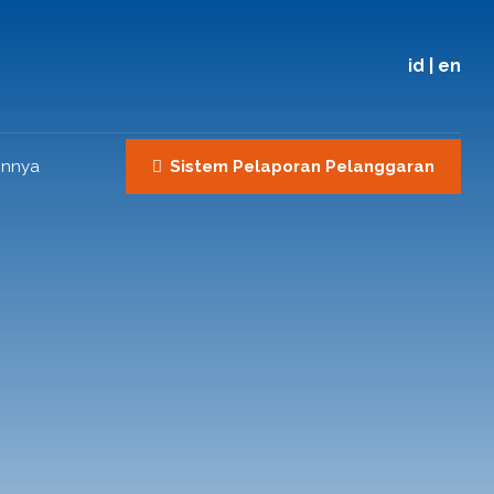
id
|
en
innya
Sistem Pelaporan Pelanggaran