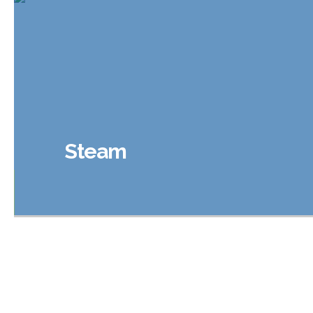
kompleks PKT dan kawasan industri
KIE
Industrial Water
Steam
KDM memastikan ketersediaan air
0
industri yang andal melalui unit Sea
1
Water Reverse Osmosis (SWRO)
2
berkapasitas 2 × 50 m³/jam.
3
0
4
1
5
2
6
3
7