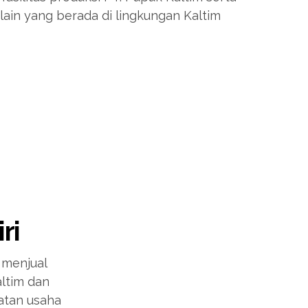
ain yang berada di lingkungan Kaltim
ri
 menjual
altim dan
iatan usaha