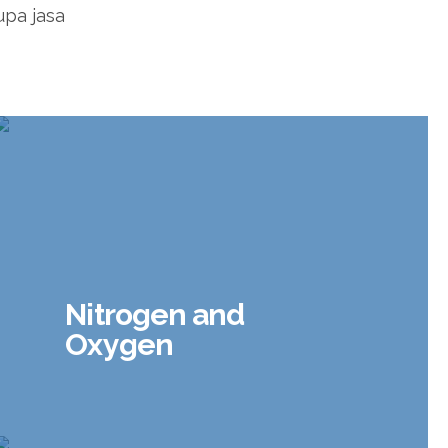
upa jasa
Nitrogen and
Oxygen