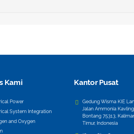
is Kami
Kantor Pusat
rical Power
Gedung Wisma KIE Lant
Jalan Ammonia Kavling
rical System Integration
Bontang 75313, Kalima
ogen and Oxygen
Timur, Indonesia
m