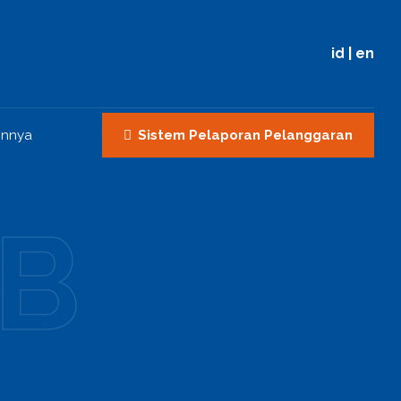
id
|
en
innya
Sistem Pelaporan Pelanggaran
TB