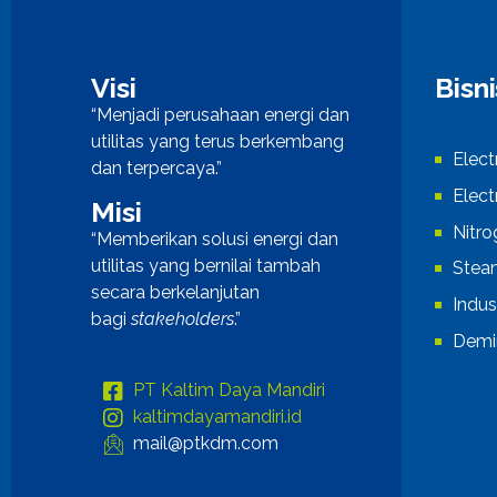
Visi
Bisn
“Menjadi perusahaan energi dan
utilitas yang terus berkembang
Elect
dan terpercaya.”
Elect
Misi
Nitr
“Memberikan solusi energi dan
utilitas yang bernilai tambah
Stea
secara berkelanjutan
Indus
bagi
stakeholders
.”
Demi
PT Kaltim Daya Mandiri
kaltimdayamandiri.id
mail@ptkdm.com