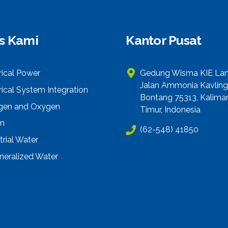
is Kami
Kantor Pusat
rical Power
Gedung Wisma KIE Lant
Jalan Ammonia Kavling
rical System Integration
Bontang 75313, Kalima
ogen and Oxygen
Timur, Indonesia
m
(62-548) 41850
trial Water
neralized Water