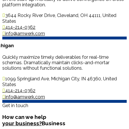
platform integration.
3644 Rocky River Drive, Cleveland, OH 44111, United
States
414-214-0362
info@amwerk.com
chigan
Quickly maximize timely deliverables for real-time
schemas. Dramatically maintain clicks-and-mortar
solutions without functional solutions.
1099 Springland Ave, Michigan City, IN 46360, United
States
414-214-0362
info@amwerk.com
Get in touch
How can we help
your business?
Business