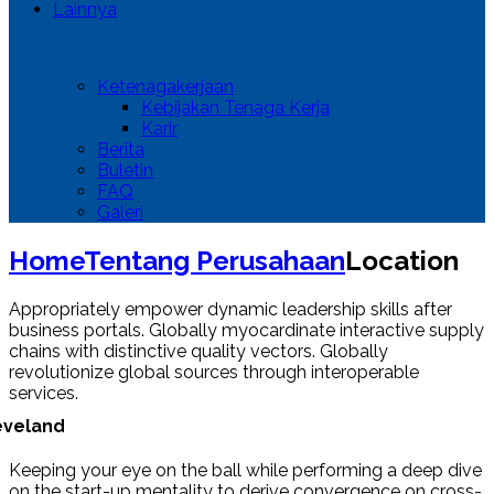
Lainnya
Ketenagakerjaan
Kebijakan Tenaga Kerja
Karir
Berita
Buletin
FAQ
Galeri
Home
Tentang Perusahaan
Location
Appropriately empower dynamic leadership skills after
business portals. Globally myocardinate interactive supply
chains with distinctive quality vectors. Globally
revolutionize global sources through interoperable
services.
eveland
Keeping your eye on the ball while performing a deep dive
on the start-up mentality to derive convergence on cross-