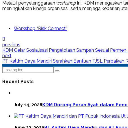
Melalui penyelenggaraan
workshop
ini, KDM menegaskan la
meningkatkan kinerja organisasi, serta menjaga keberlanjuta
Workshop “Risk Connect”
previous
KDM Gelar Sosialisasi Pengelolaan Sampah Sesuai Permen
next
PT Kaltim Daya Mandiri Serahkan Bantuan TJSL Perbaikan 
Recent Posts
July 14, 2026
KDM Dorong Peran Ayah dalam Pence
June 23, 2026
PT Kaltim Daya Mandiri dan PT Pupuk