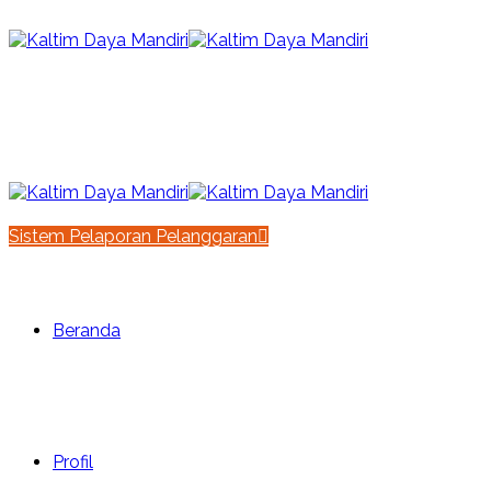
id
|
en
Sistem Pelaporan Pelanggaran
Beranda
Profil