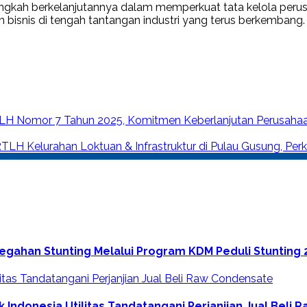
ngkah berkelanjutannya dalam memperkuat tata kelola perus
n bisnis di tengah tantangan industri yang terus berkembang.
 LH Nomor 7 Tahun 2025, Komitmen Keberlanjutan Perusaha
RTLH Kelurahan Loktuan & Infrastruktur di Pulau Gusung, P
gahan Stunting Melalui Program KDM Peduli Stunting 
 Indonesia Utilitas Tandatangani Perjanjian Jual Beli