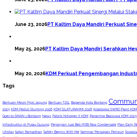
June 23, 2026
PT Kaltim Daya Mandiri Perkuat Sin
May 25, 2026
PT Kaltim Daya Mandiri Serahkan He
May 20, 2026
KDM Perkuat Pengembangan Industri
Tags
Commun
Bantuan Mesin Pipil Jagung
Bantuan TJSL
Bapenda Kota Bontang
2025
KDM Peduli Stunting 2026
KDM SILATURAHMI 2026
Kolaborasi SWRO Plant KDM 
Goes to SMAN 1 Bontang
News
Pabrik Nitrogen II KDM
Penerima Beasiswa KDM 2025
Infrastruktur di Pulau Gusung
Perjanjian Jual Beli (PJB) Raw Condensate
Plan Early R
Utilitas
Safari Ramadhan
Safety Begins With Me
Seminar Persiapan Pensiun
Sosiali