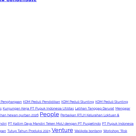
 Penghargaan
KDM Peduli Pendidikan
KDM Peduli Stunting
KDM Peduli Stunting
s
Kunjungan Kerja PT Pupuk Indonesia Utilitas
Latihan Tanggap Darurat
Mengajar
People
ahan hewan qurban 2026
Perbaikan RTLH Kelurahan Loktuan &
diri
PT Kaltim Daya Mandiri Teken MoU dengan PT Puspetindo
PT Pupuk Indonesia
Venture
apan
Tutup Tahun Produksi 2025
Walikota bontang
Workshop “Risk