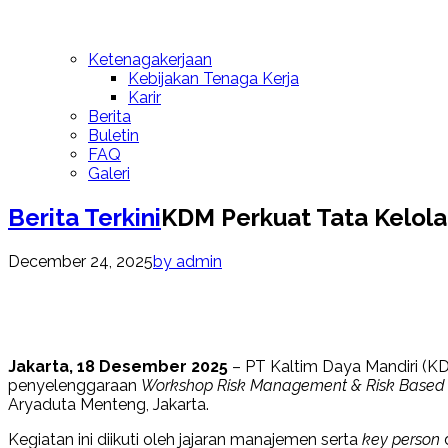
Ketenagakerjaan
Kebijakan Tenaga Kerja
Karir
Berita
Buletin
FAQ
Galeri
Berita Terkini
KDM Perkuat Tata Kelola
December 24, 2025
by admin
Jakarta, 18 Desember 2025
– PT Kaltim Daya Mandiri (K
penyelenggaraan
Workshop Risk Management & Risk Based
Aryaduta Menteng, Jakarta.
Kegiatan ini diikuti oleh jajaran manajemen serta
key person