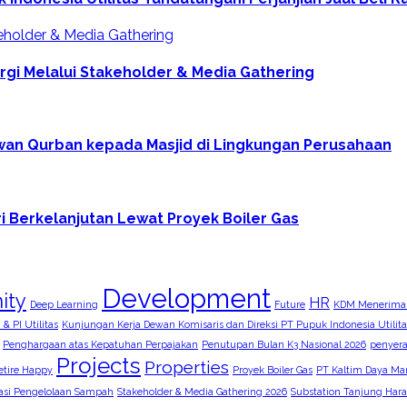
ergi Melalui Stakeholder & Media Gathering
wan Qurban kepada Masjid di Lingkungan Perusahaan
 Berkelanjutan Lewat Proyek Boiler Gas
Development
ity
HR
Deep Learning
Future
KDM Menerima
& PI Utilitas
Kunjungan Kerja Dewan Komisaris dan Direksi PT Pupuk Indonesia Utilita
Penghargaan atas Kepatuhan Perpajakan
Penutupan Bulan K3 Nasional 2026
penyer
Projects
Properties
etire Happy
Proyek Boiler Gas
PT Kaltim Daya Man
sasi Pengelolaan Sampah
Stakeholder & Media Gathering 2026
Substation Tanjung Har