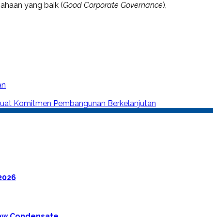
ahaan yang baik (
Good Corporate Governance
),
an
erkuat Komitmen Pembangunan Berkelanjutan
2026
 Raw Condensate