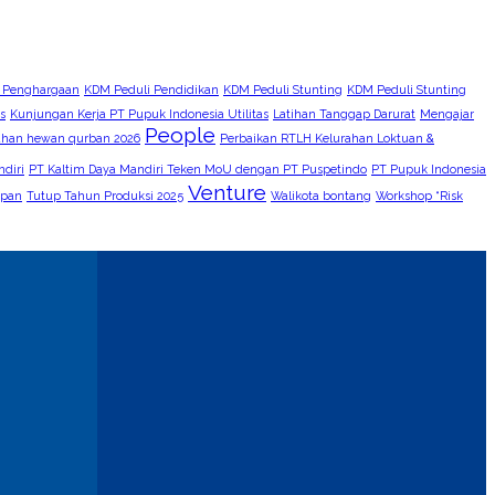
 Penghargaan
KDM Peduli Pendidikan
KDM Peduli Stunting
KDM Peduli Stunting
s
Kunjungan Kerja PT Pupuk Indonesia Utilitas
Latihan Tanggap Darurat
Mengajar
People
ahan hewan qurban 2026
Perbaikan RTLH Kelurahan Loktuan &
diri
PT Kaltim Daya Mandiri Teken MoU dengan PT Puspetindo
PT Pupuk Indonesia
Venture
apan
Tutup Tahun Produksi 2025
Walikota bontang
Workshop “Risk