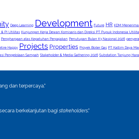
Development
ity
HR
Deep Learning
Future
KDM Menerima
& PI Utilitas
Kunjungan Kerja Dewan Komisaris dan Direksi PT Pupuk Indonesia Utilita
Penghargaan atas Kepatuhan Perpajakan
Penutupan Bulan K3 Nasional 2026
penyer
Projects
Properties
etire Happy
Proyek Boiler Gas
PT Kaltim Daya Man
sasi Pengelolaan Sampah
Stakeholder & Media Gathering 2026
Substation Tanjung Har
ang dan terpercaya.”
 secara berkelanjutan bagi
stakeholders
.”