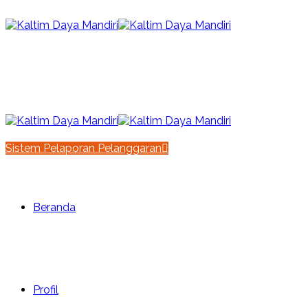
id
|
en
Sistem Pelaporan Pelanggaran
Beranda
Profil