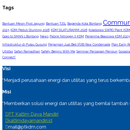
Tags
Commun
Bantuan Mesin Pipil Jagung
Bantuan TJSL
Bapenda Kota Bontang
2025
KDM Peduli Stunting 2026
KDM SILATURAHMI 2026
Kolaborasi SWRO Plant KDM 
Goes to SMAN 1 Bontang
News
Pabrik Nitrogen II KDM
Penerima Beasiswa KDM 2025
Infrastruktur di Pulau Gusung
Perjanjian Jual Beli (PJB) Raw Condensate
Plan Early R
Utilitas
Safari Ramadhan
Safety Begins With Me
Seminar Persiapan Pensiun
Sosiali
Connect”
Visi
“Menjadi perusahaan energi dan utilitas yang terus berkemb
Misi
“Memberikan solusi energi dan utilitas yang bernilai tambah
PT Kaltim Daya Mandiri
kaltimdayamandiri.id
mail@ptkdm.com