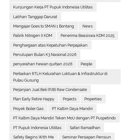
Kunjungan Kerja PT Pupuk Indonesia Utilitas
Latihan Tanggap Darurat
Mengajar Goes to SMAN 1 Bontang
News
Pabrik Nitrogen II KDM
Penerima Beasiswa KDM 2025
Penghargaan atas Kepatuhan Perpajakan
Penutupan Bulan K3 Nasional 2026
penyerahan hewan qurban 2026
People
Perbaikan RTLH Kelurahan Loktuan & Infrastruktur di
Pulau Gusung
Perjanjian Jual Beli (PJB) Raw Condensate
Plan Early Retire Happy
Projects
Properties
Proyek Boiler Gas
PT Kaltim Daya Mandiri
PT Kaltim Daya Mandiri Teken MoU dengan PT Puspetindo
PT Pupuk Indonesia Utilitas
Safari Ramadhan
Safety Begins With Me
Seminar Persiapan Pensiun