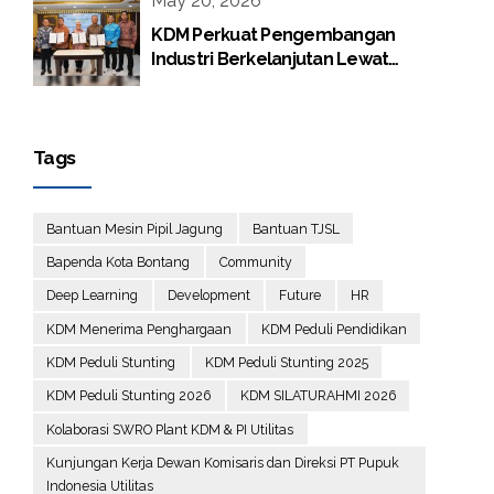
May 20, 2026
KDM Perkuat Pengembangan
Industri Berkelanjutan Lewat
Proyek Boiler Gas
Tags
Bantuan Mesin Pipil Jagung
Bantuan TJSL
Bapenda Kota Bontang
Community
Deep Learning
Development
Future
HR
KDM Menerima Penghargaan
KDM Peduli Pendidikan
KDM Peduli Stunting
KDM Peduli Stunting 2025
KDM Peduli Stunting 2026
KDM SILATURAHMI 2026
Kolaborasi SWRO Plant KDM & PI Utilitas
Kunjungan Kerja Dewan Komisaris dan Direksi PT Pupuk
Indonesia Utilitas