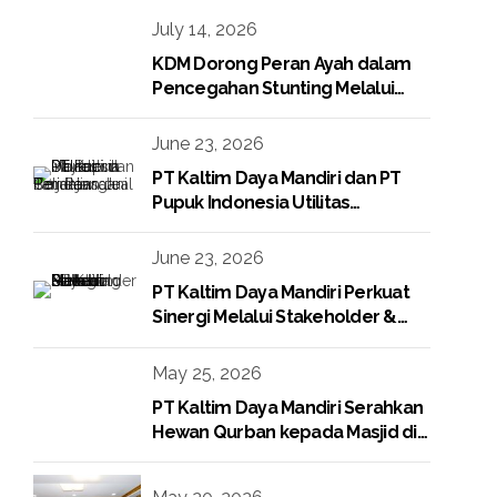
July 14, 2026
KDM Dorong Peran Ayah dalam
Pencegahan Stunting Melalui
Program KDM Peduli Stunting
2026
June 23, 2026
PT Kaltim Daya Mandiri dan PT
Pupuk Indonesia Utilitas
Tandatangani Perjanjian Jual Beli
Raw Condensate
June 23, 2026
PT Kaltim Daya Mandiri Perkuat
Sinergi Melalui Stakeholder &
Media Gathering
May 25, 2026
PT Kaltim Daya Mandiri Serahkan
Hewan Qurban kepada Masjid di
Lingkungan Perusahaan