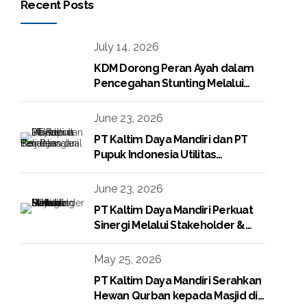
Recent Posts
July 14, 2026
KDM Dorong Peran Ayah dalam
Pencegahan Stunting Melalui
Program KDM Peduli Stunting
2026
June 23, 2026
PT Kaltim Daya Mandiri dan PT
Pupuk Indonesia Utilitas
Tandatangani Perjanjian Jual Beli
Raw Condensate
June 23, 2026
PT Kaltim Daya Mandiri Perkuat
Sinergi Melalui Stakeholder &
Media Gathering
May 25, 2026
PT Kaltim Daya Mandiri Serahkan
Hewan Qurban kepada Masjid di