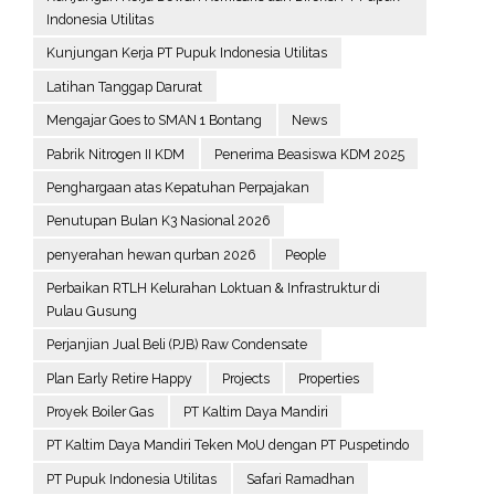
Indonesia Utilitas
Kunjungan Kerja PT Pupuk Indonesia Utilitas
Latihan Tanggap Darurat
Mengajar Goes to SMAN 1 Bontang
News
Pabrik Nitrogen II KDM
Penerima Beasiswa KDM 2025
Penghargaan atas Kepatuhan Perpajakan
Penutupan Bulan K3 Nasional 2026
penyerahan hewan qurban 2026
People
Perbaikan RTLH Kelurahan Loktuan & Infrastruktur di
Pulau Gusung
Perjanjian Jual Beli (PJB) Raw Condensate
Plan Early Retire Happy
Projects
Properties
Proyek Boiler Gas
PT Kaltim Daya Mandiri
PT Kaltim Daya Mandiri Teken MoU dengan PT Puspetindo
PT Pupuk Indonesia Utilitas
Safari Ramadhan