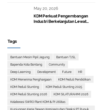
Lingkungan Perusahaan
May 20, 2026
KDM Perkuat Pengembangan
Industri Berkelanjutan Lewat
Proyek Boiler Gas
Tags
Bantuan Mesin Pipil Jagung
Bantuan TJSL
Bapenda Kota Bontang
Community
Deep Learning
Development
Future
HR
KDM Menerima Penghargaan
KDM Peduli Pendidikan
KDM Peduli Stunting
KDM Peduli Stunting 2025
KDM Peduli Stunting 2026
KDM SILATURAHMI 2026
Kolaborasi SWRO Plant KDM & PI Utilitas
Kunjungan Kerja Dewan Komisaris dan Direksi PT Pupuk