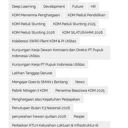
Deep Learning
Development
Future
HR
KDM Menerima Penghargaan
KDM Peduli Pendidikan
KDM Peduli Stunting
KDM Peduli Stunting 2025
KDM Peduli Stunting 2026
KDM SILATURAHMI 2026
Kolaborasi SWRO Plant KDM & PI Utilitas
Kunjungan Kerja Dewan Komisaris dan Direksi PT Pupuk
Indonesia Utilitas
Kunjungan Kerja PT Pupuk Indonesia Utilitas
Latihan Tanggap Darurat
Mengajar Goes to SMAN 1 Bontang
News
Pabrik Nitrogen II KDM
Penerima Beasiswa KDM 2025
Penghargaan atas Kepatuhan Perpajakan
Penutupan Bulan K3 Nasional 2026
penyerahan hewan qurban 2026
People
Perbaikan RTLH Kelurahan Loktuan & Infrastruktur di