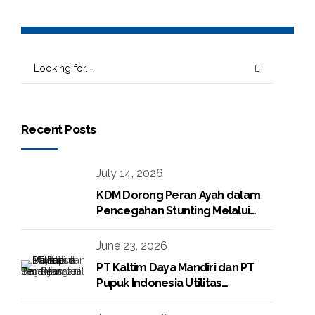
Recent Posts
July 14, 2026
KDM Dorong Peran Ayah dalam
Pencegahan Stunting Melalui
Program KDM Peduli Stunting
2026
June 23, 2026
PT Kaltim Daya Mandiri dan PT
Pupuk Indonesia Utilitas
Tandatangani Perjanjian Jual Beli
Raw Condensate