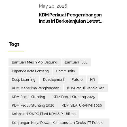
May 20, 2026
KDM Perkuat Pengembangan
Industri Berkelanjutan Lewat
Proyek Boiler Gas
Tags
Bantuan Mesin Pipil Jagung
Bantuan TJSL
Bapenda Kota Bontang
Community
Deep Learning
Development
Future
HR
KDM Menerima Penghargaan
KDM Peduli Pendidikan
KDM Peduli Stunting
KDM Peduli Stunting 2025
KDM Peduli Stunting 2026
KDM SILATURAHMI 2026
Kolaborasi SWRO Plant KDM & PI Utilitas
Kunjungan Kerja Dewan Komisaris dan Direksi PT Pupuk