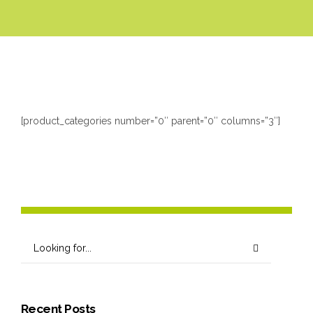
n
[product_categories number=”0″ parent=”0″ columns=”3″]
Recent Posts