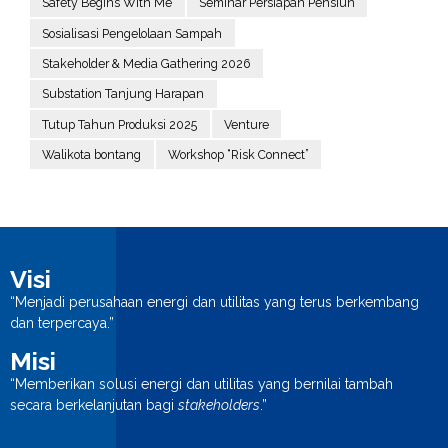
Safety Begins With Me
Seminar Persiapan Pensiun
Sosialisasi Pengelolaan Sampah
Stakeholder & Media Gathering 2026
Substation Tanjung Harapan
Tutup Tahun Produksi 2025
Venture
Walikota bontang
Workshop “Risk Connect”
Visi
“Menjadi perusahaan energi dan utilitas yang terus berkembang
dan terpercaya.”
Misi
“Memberikan solusi energi dan utilitas yang bernilai tambah
secara berkelanjutan bagi
stakeholders
.”