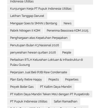
Indonesia Utilitas
Kunjungan Kerja PT Pupuk Indonesia Utilitas
Latihan Tanggap Darurat
Mengajar Goes to SMAN 1 Bontang
News
Pabrik Nitrogen II KDM
Penerima Beasiswa KDM 2025
Penghargaan atas Kepatuhan Perpajakan
Penutupan Bulan K3 Nasional 2026
penyerahan hewan qurban 2026
People
Perbaikan RTLH Kelurahan Loktuan & Infrastruktur di
Pulau Gusung
Perjanjian Jual Beli (PJB) Raw Condensate
Plan Early Retire Happy
Projects
Properties
Proyek Boiler Gas
PT Kaltim Daya Mandiri
PT Kaltim Daya Mandiri Teken MoU dengan PT Puspetindo
PT Pupuk Indonesia Utilitas
Safari Ramadhan