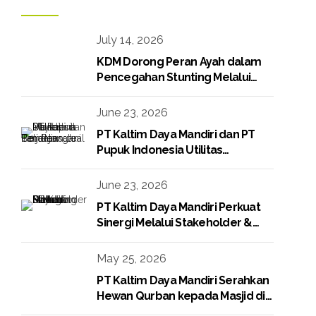
July 14, 2026
KDM Dorong Peran Ayah dalam
Pencegahan Stunting Melalui
Program KDM Peduli Stunting
2026
June 23, 2026
PT Kaltim Daya Mandiri dan PT
Pupuk Indonesia Utilitas
Tandatangani Perjanjian Jual Beli
Raw Condensate
June 23, 2026
PT Kaltim Daya Mandiri Perkuat
Sinergi Melalui Stakeholder &
Media Gathering
May 25, 2026
PT Kaltim Daya Mandiri Serahkan
Hewan Qurban kepada Masjid di
Lingkungan Perusahaan