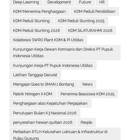
Deep Learning
Development
Future
HR
KDM Menerima Penghargaan
KDM Peduli Pendidikan
KDM Peduli Stunting
KDM Peduli Stunting 2025
KDM Peduli Stunting 2026
KDM SILATURAHMI 2026
Kolaborasi SWRO Plant KDM & PI Utilitas
Kunjungan Kerja Dewan Komisaris dan Direksi PT Pupuk
Indonesia Utilitas
Kunjungan Kerja PT Pupuk Indonesia Utilitas
Latihan Tanggap Darurat
Mengajar Goes to SMAN 1 Bontang
News
Pabrik Nitrogen II KDM
Penerima Beasiswa KDM 2025
Penghargaan atas Kepatuhan Perpajakan
Penutupan Bulan K3 Nasional 2026
penyerahan hewan qurban 2026
People
Perbaikan RTLH Kelurahan Loktuan & Infrastruktur di
Pulau Gusung