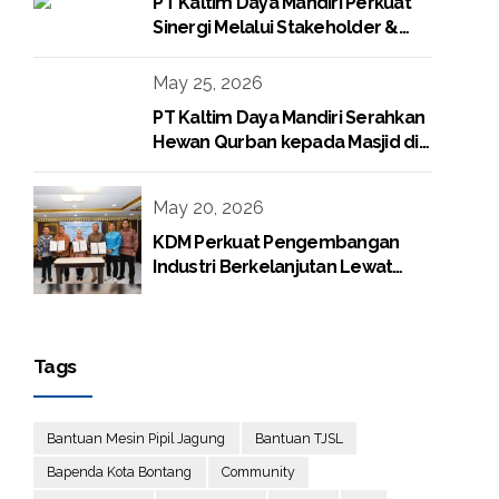
PT Kaltim Daya Mandiri Perkuat
Sinergi Melalui Stakeholder &
Media Gathering
May 25, 2026
PT Kaltim Daya Mandiri Serahkan
Hewan Qurban kepada Masjid di
Lingkungan Perusahaan
May 20, 2026
KDM Perkuat Pengembangan
Industri Berkelanjutan Lewat
Proyek Boiler Gas
Tags
Bantuan Mesin Pipil Jagung
Bantuan TJSL
Bapenda Kota Bontang
Community