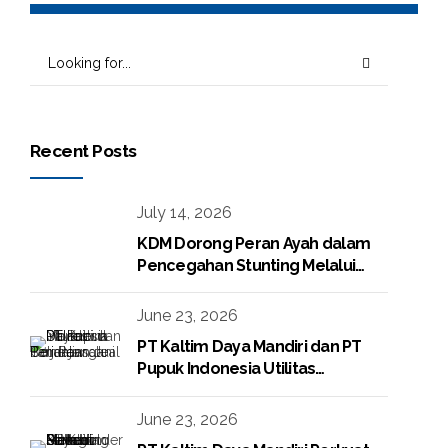
Recent Posts
July 14, 2026
KDM Dorong Peran Ayah dalam
Pencegahan Stunting Melalui
Program KDM Peduli Stunting
2026
June 23, 2026
PT Kaltim Daya Mandiri dan PT
Pupuk Indonesia Utilitas
Tandatangani Perjanjian Jual Beli
Raw Condensate
June 23, 2026